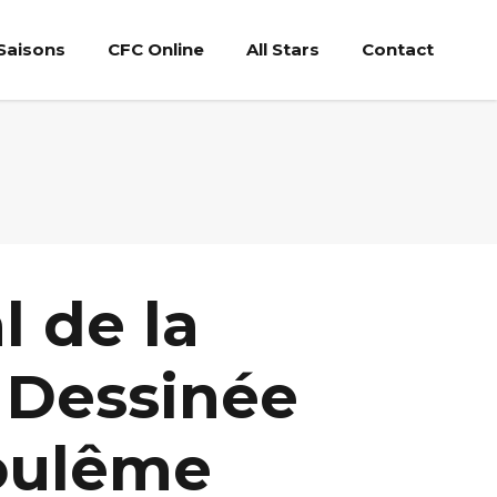
Saisons
CFC Online
All Stars
Contact
l de la
 Dessinée
oulême