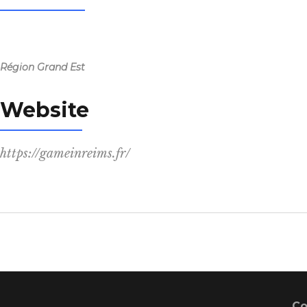
Région Grand Est
Website
https://gameinreims.fr/
Co