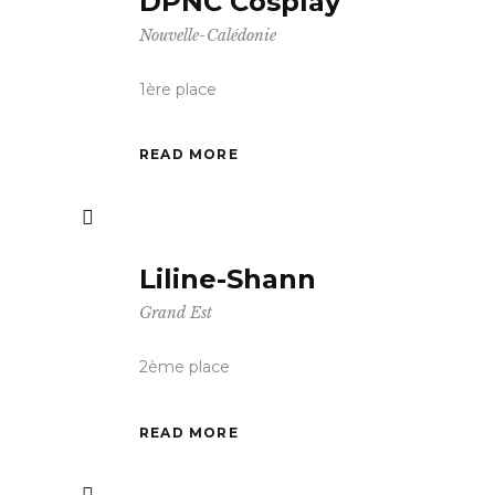
DPNC Cosplay
Nouvelle-Calédonie
1ère place
READ MORE
Liline-Shann
Grand Est
2ème place
READ MORE