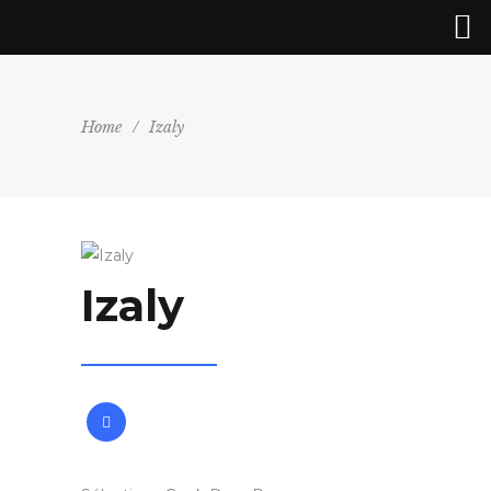
Home
/
Izaly
Izaly