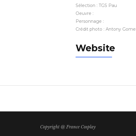
Sélection : TGS Pau
Oeuvre :
Personnage :
Crédit photo : Antony Gome
Website
Copyright @ France Cosplay