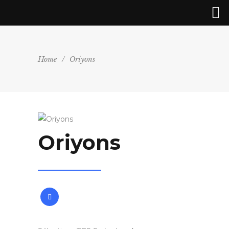
Home
/
Oriyons
Oriyons