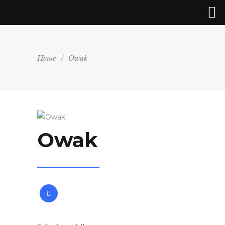
Home
/
Owak
Owak