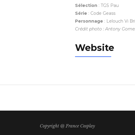
Sélection
: TGS Pau
Série
: Code Geass
Personnage
:
Lelouch Vi Br
Crédit photo : Antony Gome
Website
Copyright @ France Cosplay