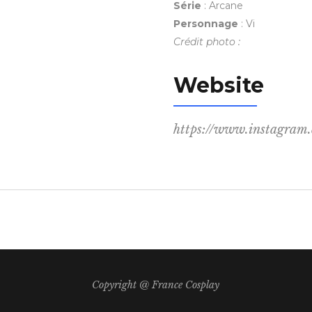
Série
: Arcane
Personnage
: Vi
Crédit photo :
Website
https://www.instagram.
Copyright @ France Cosplay