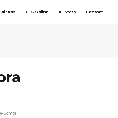
Saisons
CFC Online
All Stars
Contact
ora
he-Comté