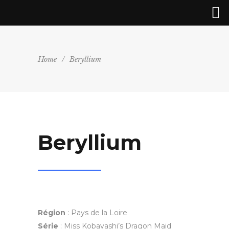
Home
/
Beryllium
Beryllium
Région
: Pays de la Loire
Série
: Miss Kobayashi’s Dragon Maid