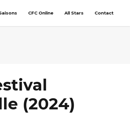
Saisons
CFC Online
All Stars
Contact
stival
lle (2024)