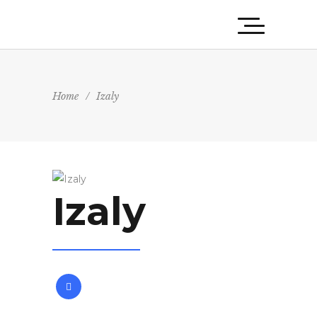
Home
/
Izaly
Izaly