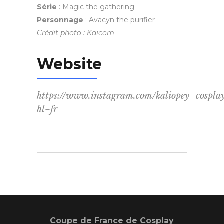
Série
: Magic the gathering
Personnage
: Avacyn the purifier
Crédit photo : Kaicom
Website
https://www.instagram.com/kaliopey_cospla
hl=fr
Coupe de France de Cosplay