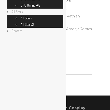
Vice-championne de France
CFC Online #6
Jeu vidéo :
Monster Hunter
All Stars
Personnage :
Dreadqueen Rathian
All Stars
Blademaster
All Stars 2
Crédit photo : Allpo Dayo & Antony Gomes
Contact
Website
Coupe de France de Cosplay