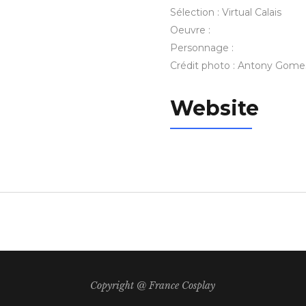
Sélection : Virtual Calais
Oeuvre :
Personnage :
Crédit photo : Antony Gome
Website
Copyright @ France Cosplay