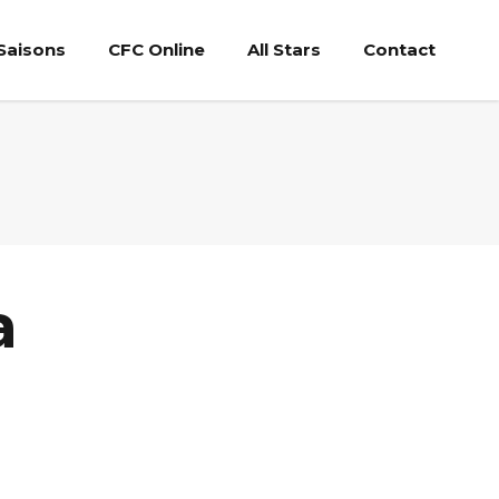
Saisons
CFC Online
All Stars
Contact
a