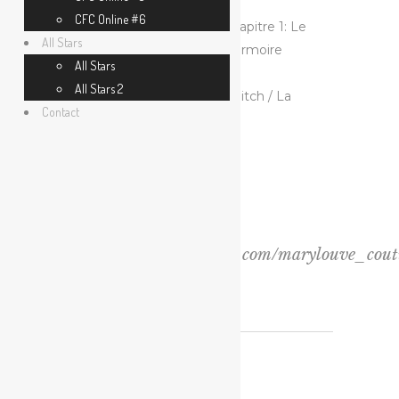
Région
: Île-de-France
CFC Online #6
Série
: Monde de Narnia Chapitre 1: Le
All Stars
lion, la sorcière blanche et l’armoire
All Stars
magique
All Stars 2
Personnage
:
The White Witch / La
Contact
Sorcière Blanche
Crédit photo :
Website
https://www.instagram.com/marylouve_cout