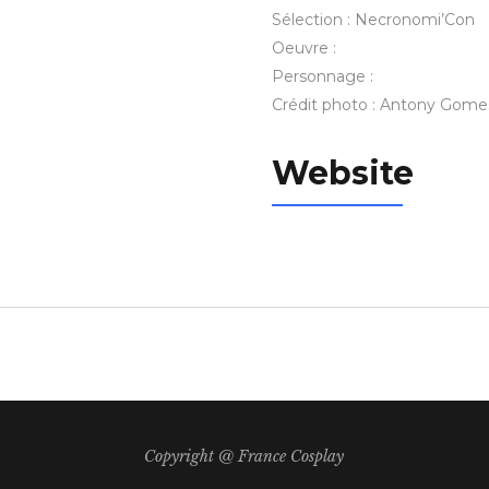
Sélection : Necronomi’Con
Oeuvre :
Personnage :
Crédit photo : Antony Gome
Website
Copyright @ France Cosplay