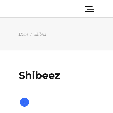
Home
/
Shibeez
Shibeez